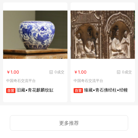
￥1.00
￥1.00
0成交
0成交
中国奇石交流平台
中国奇石交流平台
旧藏•青花麒麟纹缸
臻藏•青石佛经柱•经幢
更多推荐