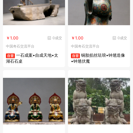
￥1.00
￥1.00
0成交
0成交
中国奇石交流平台
中国奇石交流平台
一石成案•自成天地•太
铜胎掐丝珐琅•钟馗造像
湖石石桌
•钟馗伏魔