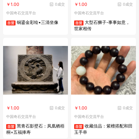
￥1.00
￥1.00
0成交
0成交
中国奇石交流平台
中国奇石交流平台
铜鎏金彩绘•三清坐像
大型石狮子-事事如意，
世家相传
￥1.00
￥1.00
0成交
0成交
中国奇石交流平台
中国奇石交流平台
黑青石影壁石：凤凰栖梧
收藏佳品：紫檀搭配和田
桐+五福捧寿
玉手串